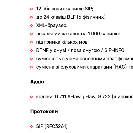
12 облікових записів SIP;
до 24 клавіш BLF (6 фізичних);
XML-браузер;
локальний каталог на 1 000 записів;
підтримка кількох мов;
DTMF у смузі / поза смугою / SIP-INFO;
сумісність з усіма основними платформам
сумісна зі слуховими апаратами (HAC) т
Аудіо
кодеки: G.711 A-law, μ-law, G.722 (широко
Протоколи
SIP (RFC3261);