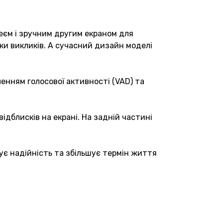
еєм і зручним другим екраном для
бки викликів. А сучасний дизайн моделі
енням голосової активності (VAD) та
дблисків на екрані. На задній частині
ує надійність та збільшує термін життя