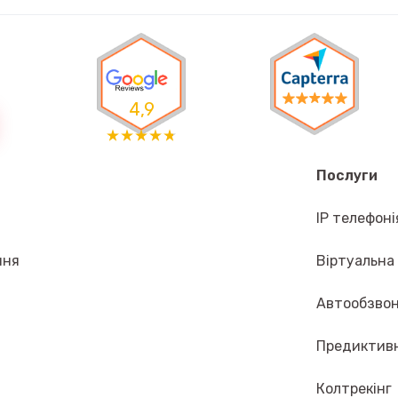
4,9
Послуги
IP телефоні
ння
Віртуальна
Автообзво
Предиктив
Колтрекінг