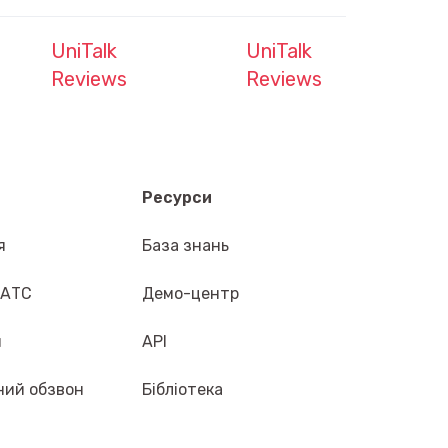
UniTalk
UniTalk
Reviews
Reviews
Ресурси
я
База знань
 АТС
Демо-центр
н
API
ний обзвон
Бібліотека