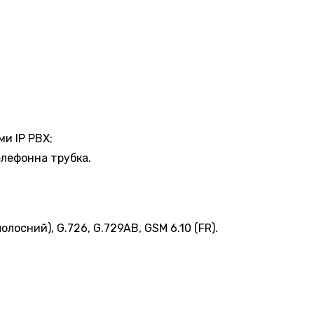
Замовити дзвінок
и IP PBX;
Ваше ім'я
елефонна трубка.
полосний), G.726, G.729AB, GSM 6.10 (FR).
Ваш номер телефона
+1