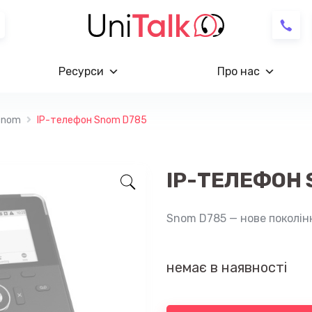
Ресурси
Про нас
Snom
IP-телефон Snom D785
IP-ТЕЛЕФОН 
Snom D785 — нове поколін
немає в наявності