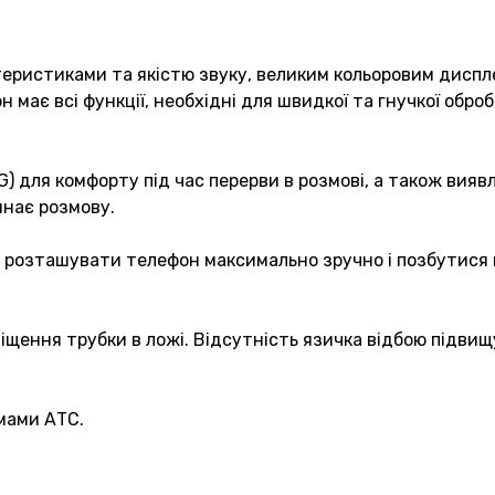
ристиками та якістю звуку, великим кольоровим диспл
має всі функції, необхідні для швидкої та гнучкої обро
для комфорту під час перерви в розмові, а також виявл
инає розмову.
 розташувати телефон максимально зручно і позбутися ві
щення трубки в ложі. Відсутність язичка відбою підвищ
мами АТС.