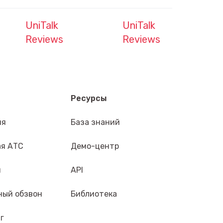
UniTalk
UniTalk
Reviews
Reviews
Ресурсы
ия
База знаний
ая АТС
Демо-центр
н
API
ный обзвон
Библиотека
г