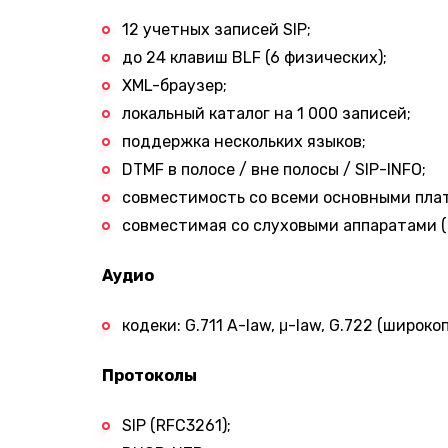
12 учетных записей SIP;
до 24 клавиш BLF (6 физических);
XML-браузер;
локальный каталог на 1 000 записей;
поддержка нескольких языков;
DTMF в полосе / вне полосы / SIP-INFO;
совместимость со всеми основными плат
совместимая со слуховыми аппаратами (
Аудио
кодеки: G.711 A-law, μ-law, G.722 (широко
Протоколы
SIP (RFC3261);