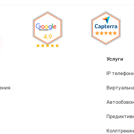
4,9
Услуги
IP телефон
ения
Виртуальн
Автообзво
Предиктив
Коллтрекин