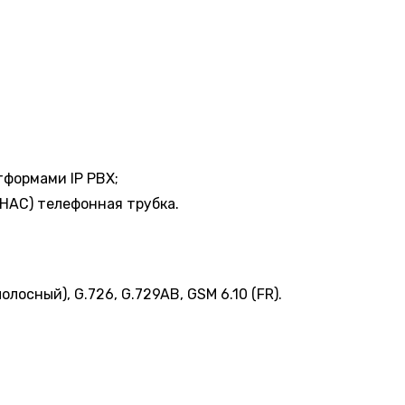
Заказать звонок
формами IP PBX;
Ваше имя
HAC) телефонная трубка.
полосный), G.726, G.729AB, GSM 6.10 (FR).
Ваш номер телефона
+1