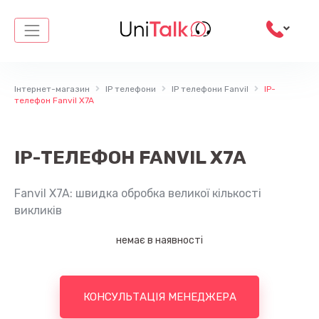
Skip
to
content
Інтернет-магазин
IP телефони
IP телефони Fanvil
IP-
телефон Fanvil X7A
IP-ТЕЛЕФОН FANVIL X7A
Fanvil X7A: швидка обробка великої кількості
викликів
немає в наявності
КОНСУЛЬТАЦІЯ МЕНЕДЖЕРА