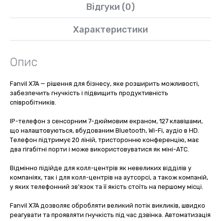
Відгуки (0)
Характеристики
Опис
Fanvil X7A — рішення для бізнесу, яке розширить можливості,
забезпечить гнучкість і підвищить продуктивність
співробітників.
IP-телефон з сенсорним 7-дюймовим екраном, 127 клавішами,
що налаштовуються, вбудованим Bluetooth, Wi-Fi, аудіо в HD.
Телефон підтримує 20 ліній, тристоронню конференцію, має
два гігабітні порти і може використовуватися як міні-АТС.
Відмінно підійде для колл-центрів як невеликих відділів у
компаніях, так і для колл-центрів на аутсорсі, а також компаній,
у яких телефонний зв’язок та її якість стоїть на першому місці.
Fanvil X7A дозволяє обробляти великий потік викликів, швидко
реагувати та проявляти гнучкість під час дзвінка. Автоматизація