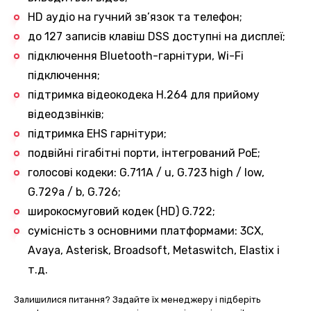
Замовити дзвінок
HD аудіо на гучний зв’язок та телефон;
до 127 записів клавіш DSS доступні на дисплеї;
підключення Bluetooth-гарнітури, Wi-Fi
підключення;
Ваше ім'я
підтримка відеокодека H.264 для прийому
відеодзвінків;
підтримка EHS гарнітури;
подвійні гігабітні порти, інтегрований PoE;
Ваш номер телефона
голосові кодеки: G.711A / u, G.723 high / low,
G.729a / b, G.726;
+1
широкосмуговий кодек (HD) G.722;
сумісність з основними платформами: 3CX,
Avaya, Asterisk, Broadsoft, Metaswitch, Elastix і
т.д.
Залишилися питання? Задайте їх менеджеру і підберіть