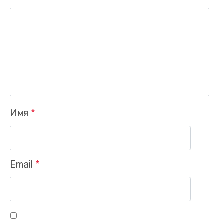
Имя
*
Заказать звонок
Email
*
Ваше имя