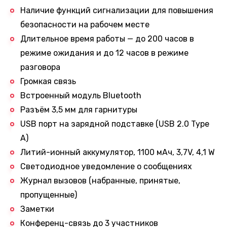
Наличие функций сигнализации для повышения
безопасности на рабочем месте
Длительное время работы — до 200 часов в
режиме ожидания и до 12 часов в режиме
Заказать звонок
разговора
Громкая связь
Встроенный модуль Bluetooth
Разъём 3,5 мм для гарнитуры
Ваше имя
USB порт на зарядной подставке (USB 2.0 Type
A)
Литий-ионный аккумулятор, 1100 мАч, 3,7V, 4,1 W
Светодиодное уведомление о сообщениях
Ваш номер телефона
Журнал вызовов (набранные, принятые,
пропущенные)
+1
Заметки
Конференц-связь до 3 участников