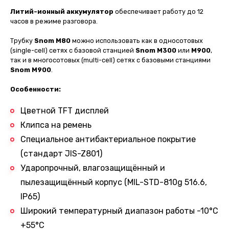
Литий-ионный аккумулятор
обеспечивает работу до 12
часов в режиме разговора.
Трубку
Snom M80
можно использовать как в односотовых
(single-cell) сетях с базовой станцией
Snom M300
или
M900
,
так и в многосотовых (multi-cell) сетях с базовыми станциями
Snom M900
.
Особенности:
Цветной TFT дисплей
Клипса на ремень
Специальное антибактериальное покрытие
(стандарт JIS-Z801)
Ударопрочный, влагозащищённый и
пылезащищённый корпус (MIL-STD-810g 516.6,
IP65)
Широкий температурный диапазон работы -10°C
+55°C