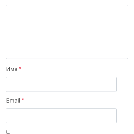
Имя
*
Заказать звонок
Email
*
Ваше имя