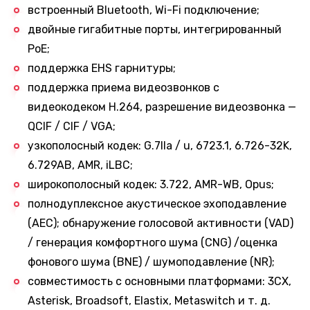
встроенный Bluetooth, Wi-Fi подключение;
двойные гигабитные порты, интегрированный
PoE;
Заказать звонок
поддержка EHS гарнитуры;
поддержка приема видеозвонков с
видеокодеком H.264, разрешение видеозвонка —
Ваше имя
QCIF / CIF / VGA;
узкополосный кодек: G.7lla / u, 6723.1, 6.726-32K,
6.729AB, AMR, iLBC;
широкополосный кодек: 3.722, AMR-WB, Opus;
Ваш номер телефона
полнодуплексное акустическое эхоподавление
(AEC); обнаружение голосовой активности (VAD)
+1
/ генерация комфортного шума (CNG) /оценка
фонового шума (BNE) / шумоподавление (NR);
совместимость с основными платформами: 3CX,
Asterisk, Broadsoft, Elastix, Metaswitch и т. д.